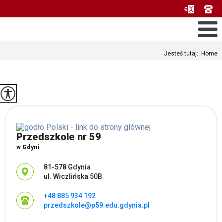
Jesteś tutaj:
Home
Przedszkole nr 59
w Gdyni
Adres pocztowy:
81-578 Gdynia
ul. Wiczlińska 50B
+48 885 934 192
przedszkole@p59.edu.gdynia.pl