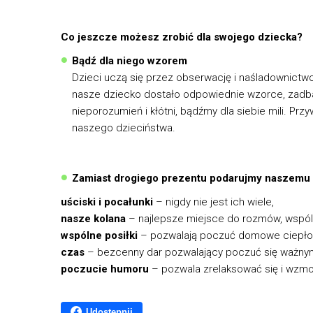
Co jeszcze możesz zrobić dla swojego dziecka?
Bądź dla niego wzorem
Dzieci uczą się przez obserwację i naśladownictw
nasze dziecko dostało odpowiednie wzorce, zadba
nieporozumień i kłótni, bądźmy dla siebie mili. 
naszego dzieciństwa.
Zamiast drogiego prezentu podarujmy naszemu 
uściski i pocałunki
– nigdy nie jest ich wiele,
nasze kolana
– najlepsze miejsce do rozmów, wspól
wspólne posiłki
– pozwalają poczuć domowe ciepło i
czas
– bezcenny dar pozwalający poczuć się ważny
poczucie humoru
– pozwala zrelaksować się i wzmoc
Udostępnij