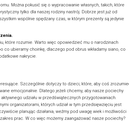
mu. Można pokusić się o wypracowanie własnych, takich, które
styczny tylko dla naszej rodziny nastrój. Dobrze jest już od
wszystkim wspólnie spędzany czas, w którym prezenty są jedynie
zenia.
iu, które rozumie. Warto więc opowiedzieć mu o narodzinach
, po co ubieramy choinkę, dlaczego pod obrus wkładamy siano, co
dodatkowe nakrycie.
eresujące. Szczególnie dotyczy to dzieci, które, aby coś zrozumie
wane emocjonalnie. Dlatego jeżeli chcemy, aby nasze pociechy
o aktywnego udziału w przedświątecznych przygotowaniach.
ymi organizatorami, których udział w tym przedsięwzięciu jest
czywiście planując działania, weźmy pod uwagę wiek i możliwości
 i zakres prac. W co więc możemy zaangażować nasze pociechy?