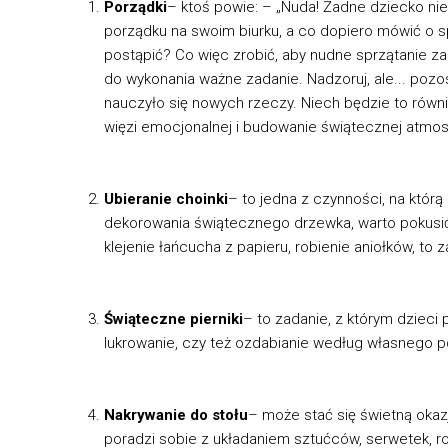
Porządki
– ktoś powie: – „Nuda! Żadne dziecko ni
porządku na swoim biurku, a co dopiero mówić o spr
postąpić? Co więc zrobić, aby nudne sprzątanie z
do wykonania ważne zadanie. Nadzoruj, ale... poz
nauczyło się nowych rzeczy. Niech będzie to równi
więzi emocjonalnej i budowanie świątecznej atmos
Ubieranie choinki
– to jedna z czynności, na któr
dekorowania świątecznego drzewka, warto pokusi
klejenie łańcucha z papieru, robienie aniołków, to 
Świąteczne pierniki
– to zadanie, z którym dzieci
lukrowanie, czy też ozdabianie według własnego 
Nakrywanie do stołu
– może stać się świetną okaz
poradzi sobie z układaniem sztućców, serwetek, r