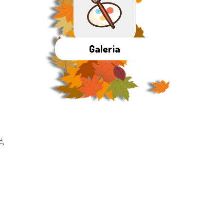
Galeria
ć,