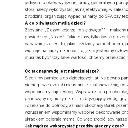
jednych to okres wytężonej pracy, generalnych porzą
którą należy wykorzystać jak najefektywniej, w zale
z rodziną, organizując wypad na narty, do SPA czy te
A co o świętach myślą dzieci?
Zapytane: „Z czym kojarzą im się święta?” – maluchy 
powiedzieć: „No cóż. Takie czasy, tylko kasa i prezent
najważniejsze jest to, jakim jeździmy samochodem, 
widnieje na naszym koncie. To, jakim jesteśmy człow
musi tak być? Czy takie wartości chcemy przekazać
Co tak naprawdę jest najważniejsze?
Sięgnijmy pamięcią do dziecięcych lat. Na pewno pam
niecierpliwie czekał i nieustannie zastanawiał się, co 
wspominamy najczęściej. Wyprawa z tatą po choinkę,
panoszący się niczym król i rozbryzgujący wodę, gdy 
i czekanie do północy, aż nasz ukochany Burek przem
wzruszeniem wspominamy wspólne dekorowanie choinki,
ukradkiem ocierała mama. Co więc zrobić, aby nasze
Jak mądrze wykorzystać przedświąteczny czas?