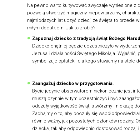
Na pewno warto kultywować zwyczaje wyniesione z do
pozwolą stworzyć magiczny, niepowtarzalny, charaktery
najmłodszych lat uczyć dzieci, że święta to przede 
miłym dodatkiem. Jak to zrobić?
Zapoznaj dziecko z tradycją świąt Bożego Narod
Dziecko chętniej będzie uczestniczyło w wydarzen
Jezusa i działalności Świętego Mikołaja. Wyjaśnić
symbolizuje opłatek i dla kogo stawiamy na stole 
Zaangażuj dziecko w przygotowania.
Bycie jedynie obserwatorem niekoniecznie jest int
muszą czynnie w tym uczestniczyć i być zaangażo
odczuły wyjątkowość świąt, stwórzmy im okazję d
Zadbajmy o to, aby poczuły się współodpowiedzialn
równie ważny, jak pozostałych członków rodziny. O
dziecka, tak aby odpowiednio dostosować rodzaj