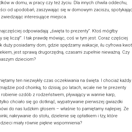
dków w domu, w pracy czy też życiu. Dla innych chwila oddechu,
żności od upodobań, zaszywając się w domowym zaciszu, spotykają
ż zwiedzając interesujące miejsca.
najczęściej odpowiadają: „święta to prezenty”. Ktoś mógłby
y się liczą!”. I tak prawdę mówiąc, coś w tym jest. Coraz częściej
jak duży posiadamy dom, gdzie spędzamy wakacje, ilu cyfrowa kwo
iekiem, jest sprawą drugorzędną, czasami zupełnie nieważną. Czy
 naszym dzieciom?
iętamy ten niezwykły czas oczekiwania na święta. I chociaż każdy
znajdzie pod choinką, to dzisiaj, po latach, wcale nie te prezenty
 robienie ozdób z rodzeństwem, pływający w wannie karp,
tylko chciało się go dotknąć, wypatrywanie pierwszej gwiazdki
ówi do nas ludzkim głosem – właśnie to pamiętamy najlepiej. Ze
 nakrywanie do stołu, dzielenie się opłatkiem i łzy, które
 dzieci miały równie piękne wspomnienia?