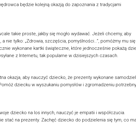
ędrowca będzie kolejną okazją do zapoznania z tradycjami
wcale takie proste, jakby się mogło wydawać. Jeżeli chcemy, aby
”, a nie tylko: „Zdrowia, szczęścia, pomyślności…”, pomóżmy mu się
znie wykonane kartki świąteczne, które jednocześnie pokażą dzi
syłane z Internetu, tak popularne w dzisiejszych czasach.
tna okazja, aby nauczyć dziecko, że prezenty wykonane samodziel
ie. Pomóż dziecku w wyszukaniu pomysłów i zgromadzeniu potrzebn
oje dziecko na los innych, nauczyć je empatii i współczucia.
ie stać na prezenty. Zachęć dziecko do podzielenia się tym, co ma