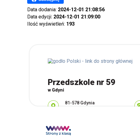
Data dodania:
2024-12-01 21:08:56
Data edycji:
2024-12-01 21:09:00
Ilość wyświetleń:
193
Przedszkole nr 59
w Gdyni
Adres pocztowy:
81-578 Gdynia
ul. Wiczlińska 50B