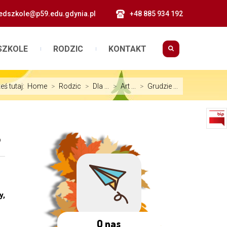
edszkole@p59.edu.gdynia.pl
+48 885 934 192
SZKOLE
RODZIC
KONTAKT
eś tutaj:
Home
>
Rodzic
>
Dla ...
>
Art ...
>
Grudzie ...
?
y,
O nas