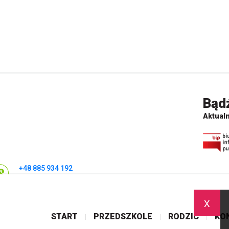
Bąd
Aktualn
+48 885 934 192
przedszkole@p59.edu.gdynia.pl
x
START
PRZEDSZKOLE
RODZIC
KO