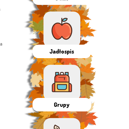
c
ta
Jadłospis
Grupy