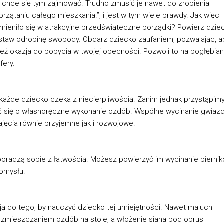
e chce się tym zajmować. Trudno zmusić je nawet do zrobienia
zątaniu całego mieszkania!”, i jest w tym wiele prawdy. Jak więc
amieniło się w atrakcyjne przedświąteczne porządki? Powierz dzie
ostaw odrobinę swobody. Obdarz dziecko zaufaniem, pozwalając, a
eż okazja do pobycia w twojej obecności. Pozwoli to na pogłębian
fery.
ą każde dziecko czeka z niecierpliwością. Zanim jednak przystąpim
ć się o własnoręczne wykonanie ozdób. Wspólne wycinanie gwiazd
zajęcia równie przyjemne jak i rozwojowe.
 poradzą sobie z łatwością. Możesz powierzyć im wycinanie piernik
pomysłu.
ją do tego, by nauczyć dziecko tej umiejętności. Nawet maluch
ozmieszczaniem ozdób na stole, a włożenie siana pod obrus