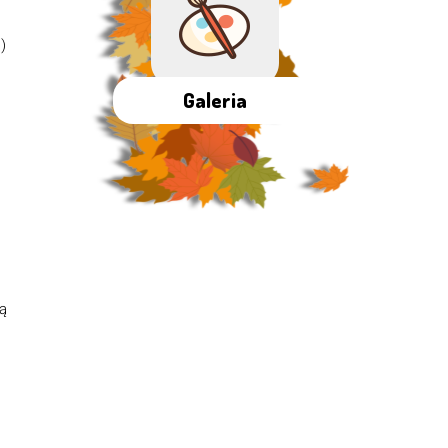
)
Galeria
ą