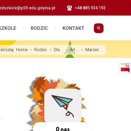
edszkole@p59.edu.gdynia.pl
+48 885 934 192
SZKOLE
RODZIC
KONTAKT
teś tutaj:
Home
>
Rodzic
>
Dla ...
>
Art ...
>
Marzec ...
O nas