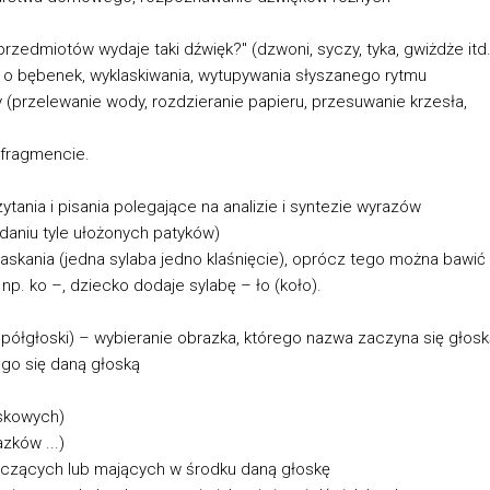
zedmiotów wydaje taki dźwięk?" (dzwoni, syczy, tyka, gwiżdże itd.
 o bębenek, wyklaskiwania, wytupywania słyszanego rytmu
(przelewanie wody, rozdzieranie papieru, przesuwanie krzesła,
 fragmencie.
ytania i pisania polegające na analizie i syntezie wyrazów
daniu tyle ułożonych patyków)
klaskania (jedna sylaba jedno klaśnięcie), oprócz tego można bawić
p. ko –, dziecko dodaje sylabę – ło (koło).
półgłoski) – wybieranie obrazka, którego nazwa zaczyna się głosk
go się daną głoską
oskowych)
zków ...)
ńczących lub mających w środku daną głoskę