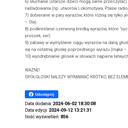
6) słuchanie (starsze dzieci mogą same przeczytać) 
naśladowania (np. utworów Lokomotywa, Ptasie radio
7) dobieranie w pary wyrazów, które różnią się tylko j
– Ola)
8) podkreślanie czerwoną kredką wyrazów, które "syczą
proszek, ser).
9) zabawy w wymyślanie ciągu wyrazów na daną głoskę
się na ostatnią głoskę poprzedniego wyrazu (mąka
10) wyodrębnianie głosek w słowach najpierw łatwych, p
WAŻNE!
SPÓŁGŁOSKI NALEŻY WYMAWIAĆ KRÓTKO, BEZ ELEME
Udostępnij
Data dodania:
2024-06-02 18:30:08
Data edycji:
2024-09-12 13:21:31
Ilość wyświetleń:
856