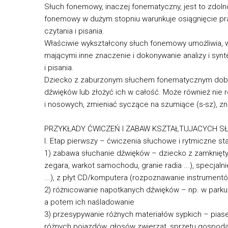
Słuch fonemowy, inaczej fonematyczny, jest to zdoln
fonemowy w dużym stopniu warunkuje osiągnięcie p
czytania i pisania.
Właściwie wykształcony słuch fonemowy umożliwia, 
mającymi inne znaczenie i dokonywanie analizy i sy
i pisania.
Dziecko z zaburzonym słuchem fonematycznym dobrze
dźwięków lub złożyć ich w całość. Może również nie 
i nosowych, zmieniać syczące na szumiące (s-sz), zn
PRZYKŁADY ĆWICZEŃ I ZABAW KSZTAŁTUJACYCH 
I. Etap pierwszy – ćwiczenia słuchowe i rytmiczne 
1) zabawa słuchanie dźwięków – dziecko z zamkniętym
zegara, warkot samochodu, granie radia ...), specjal
...), z płyt CD/komputera (rozpoznawanie instrumen
2) różnicowanie napotkanych dźwięków – np. w parku (sz
a potem ich naśladowanie
3) przesypywanie różnych materiałów sypkich – piase
różnych pojazdów, głosów zwierząt, sprzętu gospo