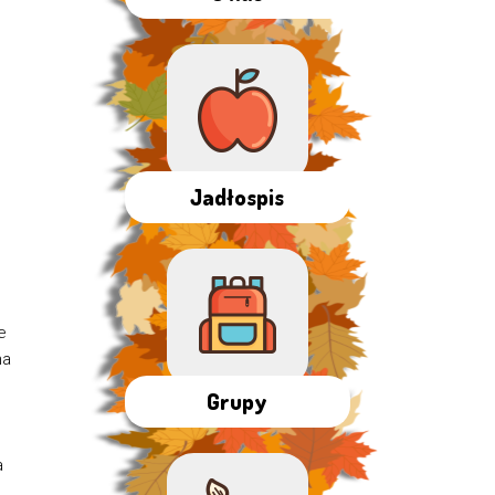
Jadłospis
e
na
Grupy
a