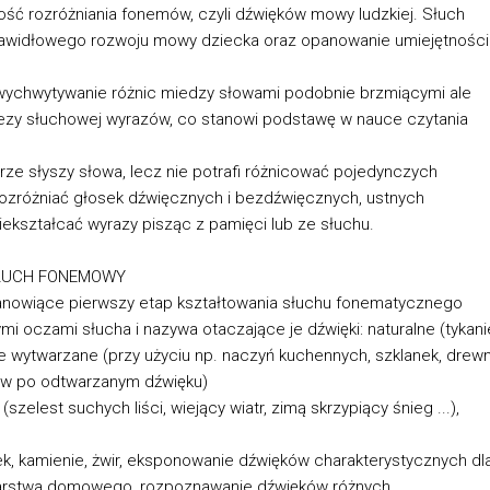
ość rozróżniania fonemów, czyli dźwięków mowy ludzkiej. Słuch
rawidłowego rozwoju mowy dziecka oraz opanowanie umiejętności
wychwytywanie różnic miedzy słowami podobnie brzmiącymi ale
ntezy słuchowej wyrazów, co stanowi podstawę w nauce czytania
 słyszy słowa, lecz nie potrafi różnicować pojedynczych
rozróżniać głosek dźwięcznych i bezdźwięcznych, ustnych
iekształcać wyrazy pisząc z pamięci lub ze słuchu.
SŁUCH FONEMOWY
stanowiące pierwszy etap kształtowania słuchu fonematycznego
i oczami słucha i nazywa otaczające je dźwięki: naturalne (tykani
nie wytwarzane (przy użyciu np. naczyń kuchennych, szklanek, drew
tów po odtwarzanym dźwięku)
elest suchych liści, wiejący wiatr, zimą skrzypiący śnieg ...),
k, kamienie, żwir, eksponowanie dźwięków charakterystycznych dl
darstwa domowego, rozpoznawanie dźwięków różnych