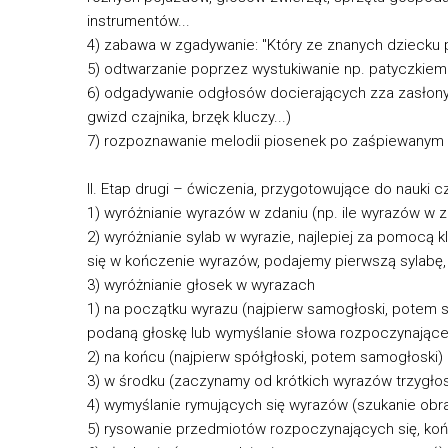
instrumentów...
4) zabawa w zgadywanie: "Który ze znanych dziecku pr
5) odtwarzanie poprzez wystukiwanie np. patyczkiem
6) odgadywanie odgłosów docierających zza zasłony 
gwizd czajnika, brzęk kluczy...)
7) rozpoznawanie melodii piosenek po zaśpiewanym
II. Etap drugi – ćwiczenia, przygotowujące do nauki cz
1) wyróżnianie wyrazów w zdaniu (np. ile wyrazów w z
2) wyróżnianie sylab w wyrazie, najlepiej za pomocą 
się w kończenie wyrazów, podajemy pierwszą sylabę, n
3) wyróżnianie głosek w wyrazach
1) na początku wyrazu (najpierw samogłoski, potem s
podaną głoskę lub wymyślanie słowa rozpoczynające
2) na końcu (najpierw spółgłoski, potem samogłoski)
3) w środku (zaczynamy od krótkich wyrazów trzygł
4) wymyślanie rymujących się wyrazów (szukanie obra
5) rysowanie przedmiotów rozpoczynających się, ko