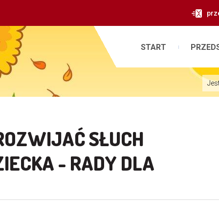
prz
START
PRZED
Jes
 ROZWIJAĆ SŁUCH
IECKA - RADY DLA