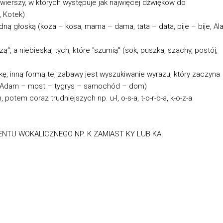
wierszy, w których występuje jak najwięcej dźwięków do
, Kotek)
edną głoską (koza – kosa, mama – dama, tata – data, pije – bije, Al
", a niebieską, tych, które "szumią" (sok, puszka, szachy, postój,
, inną formą tej zabawy jest wyszukiwanie wyrazu, który zaczyna
 – Adam – most – tygrys – samochód – dom)
otem coraz trudniejszych np. u-l, o-s-a, t-o-r-b-a, k-o-z-a
NTU WOKALICZNEGO NP. K ZAMIAST KY LUB KA.