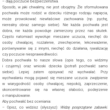
– dają poczucie bezpieczeństwa.
Sposób, w jaki chwalimy, nie jest obojętny. Źle sformułowana
pochwała może rodzić w dziecku różnego rodzaju napięcia,
może prowokować niewłaściwe zachowania (np. pychę,
nierealny obraz samego siebie). Nie każda pochwała jest
dobra, nie każda powoduje zamierzony przez nas skutek.
Często natomiast wywołuje: mieszane uczucia, niechęć do
osoby chwalącej, rozżalenie, zniechęcenie, lekceważenie,
porównywanie się z innymi, niechęć do działania, rywalizację
czy poczucie niesprawiedliwości.
Dobra pochwała to nasze słowa (opis tego, co widzimy
i czujemy) oraz wnioski dziecka (potrafi pochwalić samo
siebie). Lepiej zatem opisywać niż wychwalać. Przy
wychwalaniu mogą pojawić się mieszane uczucia: zwątpienie
w wiarygodność osoby chwalącej, niepokój, zaprzeczenie,
skoncentrowanie się na własnej słabości, podejrzenie
o manipulowanie.
Aby pochwalić bez oceniania:
– Opisz, co widzisz (słyszysz):
Widzę posprzątane zabawki.