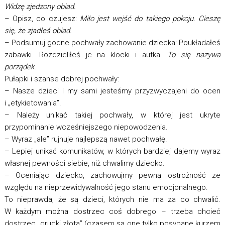
Widzę zjedzony obiad.
– Opisz, co czujesz:
Miło jest wejść do takiego pokoju. Cieszę
się, że zjadłeś obiad.
– Podsumuj godne pochwały zachowanie dziecka: Poukładałeś
zabawki. Rozdzieliłeś je na klocki i autka.
To się nazywa
porządek.
Pułapki i szanse dobrej pochwały:
– Nasze dzieci i my sami jesteśmy przyzwyczajeni do ocen
i „etykietowania”.
– Należy unikać takiej pochwały, w której jest ukryte
przypominanie wcześniejszego niepowodzenia.
– Wyraz „ale” rujnuje najlepszą nawet pochwałę.
– Lepiej unikać komunikatów, w których bardziej dajemy wyraz
własnej pewności siebie, niż chwalimy dziecko.
– Oceniając dziecko, zachowujmy pewną ostrożność ze
względu na nieprzewidywalność jego stanu emocjonalnego.
To nieprawda, że są dzieci, których nie ma za co chwalić.
W każdym można dostrzec coś dobrego – trzeba chcieć
dostrzec „grudki złota” (czasem są one tylko posypane kurzem