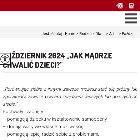
Jesteś tutaj:
Home
>
Rodzic
>
Dla ...
>
Art ...
>
Paździ ...
PAŹDZIERNIK 2024 ,,JAK MĄDRZE
CHWALIĆ DZIECI?''
,,Porównując siebie z innymi, zawsze możesz stać się próżny lub
zgorzkniały, zawsze bowiem znajdziesz lepszych lub gorszych od
siebie.”
Pochwały i zachęty:
– pomagają dziecku w kształtowaniu samooceny,
– dodają wiary we własne możliwości,
– pomagają lepiej radzić sobie z problemami,