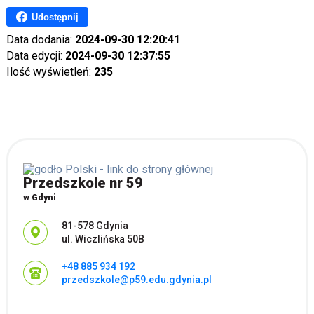
Udostępnij
Data dodania:
2024-09-30 12:20:41
Data edycji:
2024-09-30 12:37:55
Ilość wyświetleń:
235
Przedszkole nr 59
w Gdyni
Adres pocztowy:
81-578 Gdynia
ul. Wiczlińska 50B
+48 885 934 192
przedszkole@p59.edu.gdynia.pl