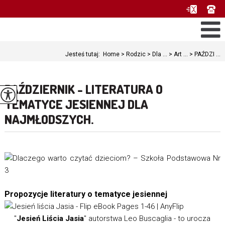
Jesteś tutaj:
Home
>
Rodzic
>
Dla ...
>
Art ...
>
PAŹDZI ...
PAŹDZIERNIK - LITERATURA O
TEMATYCE JESIENNEJ DLA
NAJMŁODSZYCH.
Propozycje literatury o tematyce jesiennej
"
Jesień Liścia Jasia
" autorstwa Leo Buscaglia - to urocza