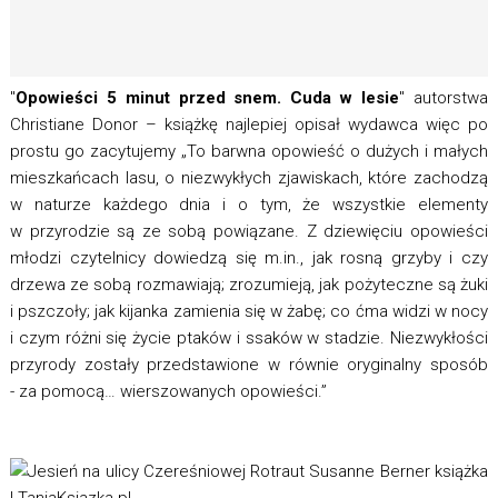
"
Opowieści 5 minut przed snem. Cuda w lesie
" autorstwa
Christiane Donor – książkę najlepiej opisał wydawca więc po
prostu go zacytujemy „To barwna opowieść o dużych i małych
mieszkańcach lasu, o niezwykłych zjawiskach, które zachodzą
w naturze każdego dnia i o tym, że wszystkie elementy
w przyrodzie są ze sobą powiązane. Z dziewięciu opowieści
młodzi czytelnicy dowiedzą się m.in., jak rosną grzyby i czy
drzewa ze sobą rozmawiają; zrozumieją, jak pożyteczne są żuki
i pszczoły; jak kijanka zamienia się w żabę; co ćma widzi w nocy
i czym różni się życie ptaków i ssaków w stadzie. Niezwykłości
przyrody zostały przedstawione w równie oryginalny sposób
- za pomocą… wierszowanych opowieści.”