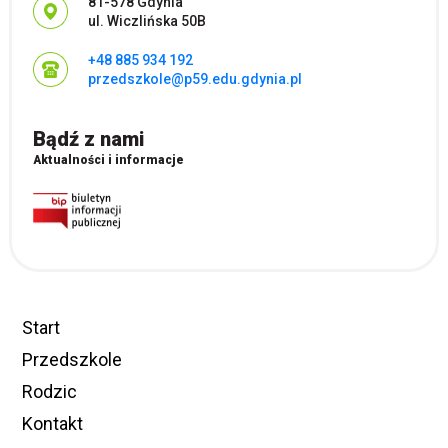
Adres pocztowy:
81-578 Gdynia
ul. Wiczlińska 50B
+48 885 934 192
przedszkole@p59.edu.gdynia.pl
Bądź z nami
Aktualności i informacje
Start
Przedszkole
Rodzic
Kontakt