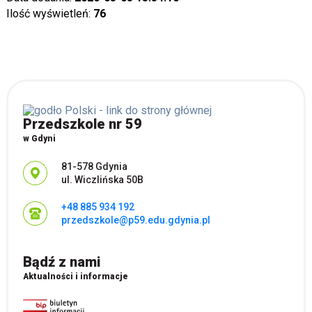
Ilość wyświetleń:
76
Przedszkole nr 59
w Gdyni
Adres pocztowy:
81-578 Gdynia
ul. Wiczlińska 50B
+48 885 934 192
przedszkole@p59.edu.gdynia.pl
Bądź z nami
Aktualności i informacje