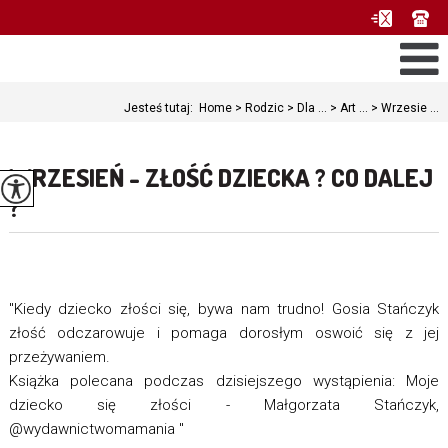
Jesteś tutaj:
Home
>
Rodzic
>
Dla ...
>
Art ...
>
Wrzesie ...
WRZESIEŃ - ZŁOŚĆ DZIECKA ? CO DALEJ
?
"Kiedy dziecko złości się, bywa nam trudno! Gosia Stańczyk
złość odczarowuje i pomaga dorosłym oswoić się z jej
przeżywaniem.
Książka polecana podczas dzisiejszego wystąpienia: Moje
dziecko się złości - Małgorzata Stańczyk,
@wydawnictwomamania "