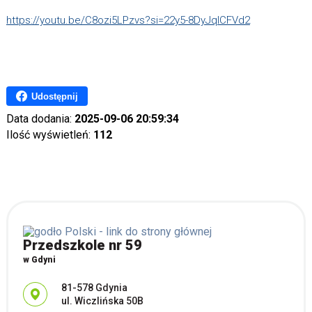
https://youtu.be/C8ozi5LPzvs?si=22y5-8DyJqICFVd2
Udostępnij
Data dodania:
2025-09-06 20:59:34
Ilość wyświetleń:
112
Przedszkole nr 59
w Gdyni
Adres pocztowy:
81-578 Gdynia
ul. Wiczlińska 50B