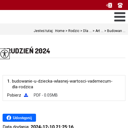
Jesteś tutaj:
Home
>
Rodzic
>
Dla ...
>
Art ...
>
Budowan ...
GRUDZIEŃ 2024
1.
budowanie-u-dziecka-wlasnej-wartosci-vademecum-
dla-rodzica
Pobierz
PDF - 0.05MB
Udostępnij
Data dodania:
2024-12-10 21:25:16