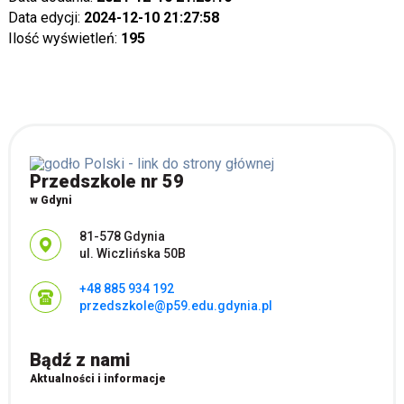
Data edycji:
2024-12-10 21:27:58
Ilość wyświetleń:
195
Przedszkole nr 59
w Gdyni
Adres pocztowy:
81-578 Gdynia
ul. Wiczlińska 50B
+48 885 934 192
przedszkole@p59.edu.gdynia.pl
Bądź z nami
Aktualności i informacje